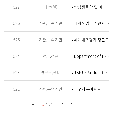
527
대학(원)
합성생물학 및 바이오신소재개발 연구실 (Synthetic Biology and Biomaterials Lab,SBBL)
526
기관,부속기관
제약산업 미래인력 양성센터 홈페이지
525
기관,부속기관
세계대학평가 평판도
524
학과,전공
Department of History
523
연구소,센터
JBNU-Purdue Research Institute (JPRI)
522
기관,부속기관
연구처 홈페이지
1
54