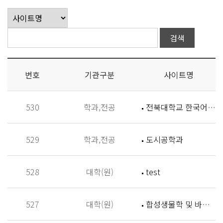
번호
기관구분
사이트명
530
학과,전공
전북대학교 한국어학과
529
학과,전공
도시공학과
528
대학(원)
test
527
대학(원)
합성생물학 및 바이오신소재개발 연구실 (Synthetic Biology and Biomaterials Lab,SBBL)