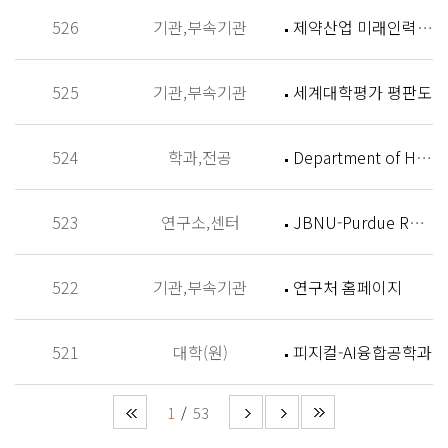
526
기관,부속기관
제약산업 미래인력 양성센터 홈페이지
525
기관,부속기관
세계대학평가 평판도
524
학과,전공
Department of History
523
연구소,센터
JBNU-Purdue Research Institute (JPRI)
522
기관,부속기관
연구처 홈페이지
521
대학(원)
피지컬-AI융합공학과
1
53